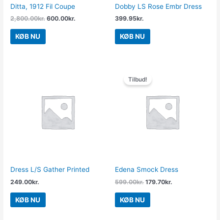
Ditta, 1912 Fil Coupe
Dobby LS Rose Embr Dress
2,800.00
kr.
600.00
kr.
399.95
kr.
KØB NU
KØB NU
Den
Den
oprindelige
aktuelle
Tilbud!
pris
pris
var:
er:
599.00kr..
179.70kr..
Dress L/S Gather Printed
Edena Smock Dress
249.00
kr.
599.00
kr.
179.70
kr.
KØB NU
KØB NU