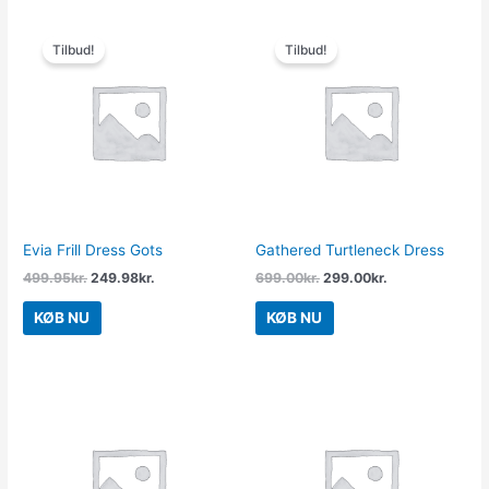
Den
Den
Den
Den
oprindelige
aktuelle
oprindelige
aktuelle
Tilbud!
Tilbud!
pris
pris
pris
pris
var:
er:
var:
er:
499.95kr..
249.98kr..
699.00kr..
299.00kr..
Evia Frill Dress Gots
Gathered Turtleneck Dress
499.95
kr.
249.98
kr.
699.00
kr.
299.00
kr.
KØB NU
KØB NU