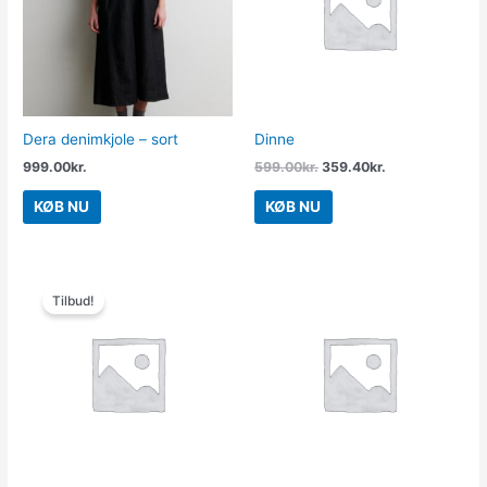
Dera denimkjole – sort
Dinne
999.00
kr.
599.00
kr.
359.40
kr.
KØB NU
KØB NU
Den
Den
oprindelige
aktuelle
Tilbud!
pris
pris
var:
er:
2,800.00kr..
600.00kr..