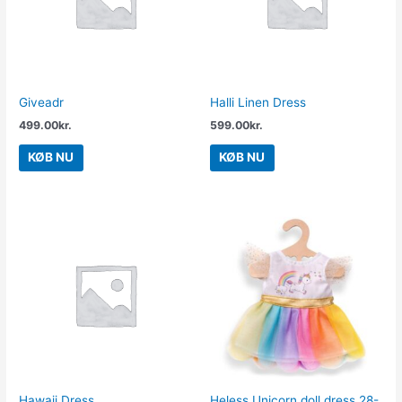
Giveadr
Halli Linen Dress
499.00
kr.
599.00
kr.
KØB NU
KØB NU
Hawaii Dress
Heless Unicorn doll dress 28-