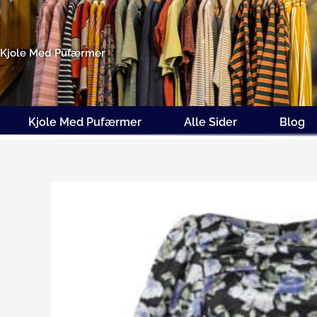
Gå
til
indholdet
Kjole Med Pufærmer
Kjole Med Pufærmer
Alle Sider
Blog