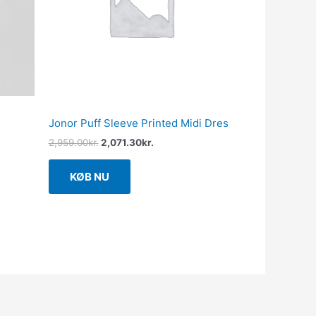
Jonor Puff Sleeve Printed Midi Dres
2,959.00
kr.
2,071.30
kr.
KØB NU