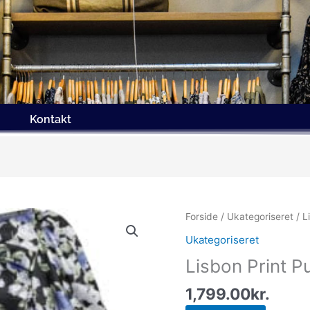
Kontakt
Forside
/
Ukategoriseret
/ L
Ukategoriseret
Lisbon Print P
1,799.00
kr.