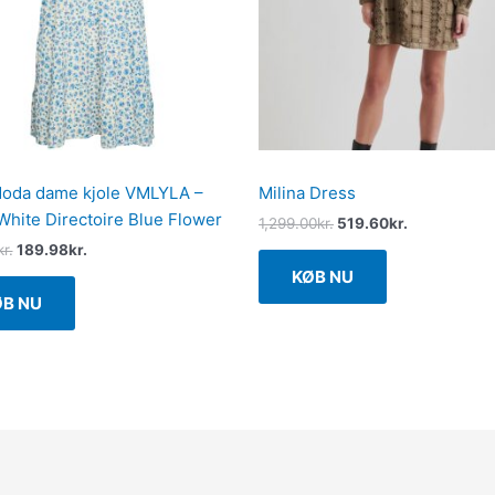
oda dame kjole VMLYLA –
Milina Dress
hite Directoire Blue Flower
1,299.00
kr.
519.60
kr.
kr.
189.98
kr.
KØB NU
ØB NU