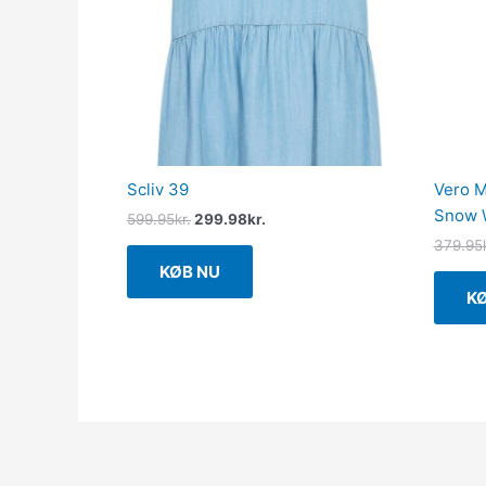
Scliv 39
Vero M
Snow W
599.95
kr.
299.98
kr.
379.95
KØB NU
K