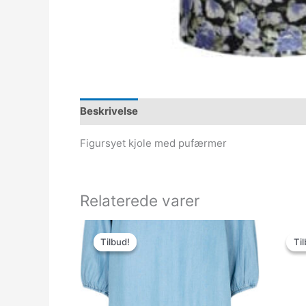
Beskrivelse
Figursyet kjole med pufærmer
Relaterede varer
Den
Den
oprindelige
aktuelle
Tilbud!
Tilbud!
Til
Til
pris
pris
var:
er:
599.95kr..
299.98kr..