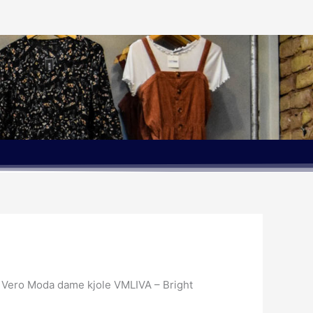
e
 Vero Moda dame kjole VMLIVA – Bright
r..