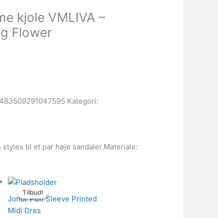
e kjole VMLIVA –
ig Flower
483509291047595
Kategori:
yles til et par høje sandaler.Materiale:
Den
Den
Tilbud!
Tilbud!
oprindelige
aktuelle
Jonor Puff Sleeve Printed
pris
pris
Midi Dres
var:
er: