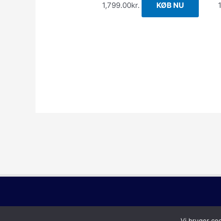
1,799.00
kr.
KØB NU
Vi bruger co