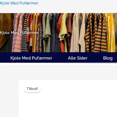
Gå
Kjole Med Pufærmer
til
indholdet
Kjole Med Pufærmer
Kjole Med Pufærmer
Alle Sider
Blog
Tilbud!