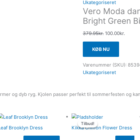
Ukategoriseret
Vero Moda dam
Bright Green B
379.95
kr.
100.00
kr.
KØB NU
Varenummer (SKU):
8539
Ukategoriseret
er og dyb ryg. Kjolen passer perfekt til sommerfesten og kan st
Den
Den
Tilbud!
Tilbud!
oprindelige
aktuelle
Leaf Brooklyn Dress
Kikka Chiffon Flower Dress
pris
pris
var:
er: