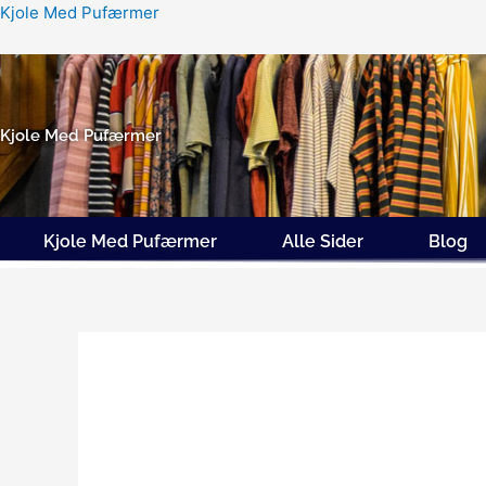
Gå
Kjole Med Pufærmer
til
indholdet
Kjole Med Pufærmer
Kjole Med Pufærmer
Alle Sider
Blog