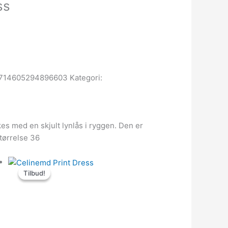
ss
714605294896603
Kategori:
s med en skjult lynlås i ryggen. Den er
tørrelse 36
Den
Den
Tilbud!
Tilbud!
oprindelige
aktuelle
pris
pris
var:
er:
950.00kr..
380.00kr..