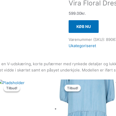
Vira Floral Dre
599.00
kr.
KØB NU
Varenummer (SKU):
8906
Ukategoriseret
r en V-udskæring, korte pufærmer med rynkede detaljer og lukke
 vidde i skørtet samt en påsyet underkjole. Modellen er iført s
Den
Den
Den
Den
Tilbud!
Tilbud!
Tilbud!
Tilbud!
oprindelige
aktuelle
oprindelige
aktuelle
pris
pris
pris
pris
var:
er:
var:
er:
699.00kr..
209.70kr..
599.95kr..
299.98kr..