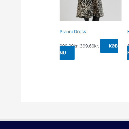
Pranni Dress
999.00
kr.
399.60
kr.
KØB
NU