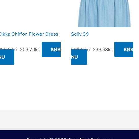
Kikka Chiffon Flower Dress
Scliv 39
699.00
kr.
209.70
kr.
KØB
599.95
kr.
299.98
kr.
KØB
NU
NU