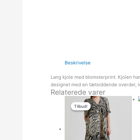
Beskrivelse
Lang kjole med blomsterprint. Kjolen ha
designet med en tætsiddende overdel, let
Relaterede varer
Den
Den
Tilbud!
Tilbud!
oprindelige
aktuelle
pris
pris
var:
er:
999.00kr..
399.60kr..