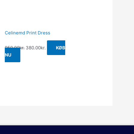
Celinemd Print Dress
950.00
kr.
380.00
kr.
KØB
NU